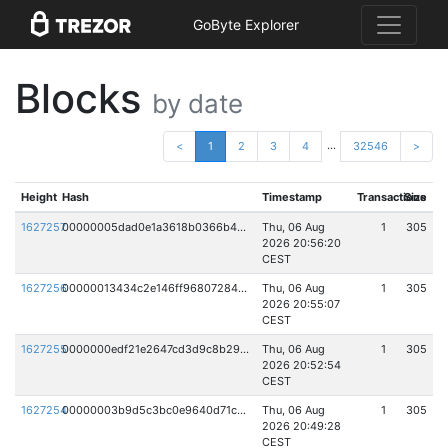
GoByte Explorer
Blocks
by date
...
<
1
2
3
4
32546
>
Height
Hash
Timestamp
Transactions
Size
1627257
00000005dad0e1a3618b0366b4ffd9415f1a3fb4a54278fff6013c4b2d55c7bb
Thu, 06 Aug
1
305
2026 20:56:20
CEST
1627256
00000013434c2e146ff968072847564df6dddf62c62bf399ef77147c3c663a26
Thu, 06 Aug
1
305
2026 20:55:07
CEST
1627255
0000000edf21e2647cd3d9c8b294dc7fe9988226890807840a4d5742ccbaaf56
Thu, 06 Aug
1
305
2026 20:52:54
CEST
1627254
00000003b9d5c3bc0e9640d71c7a681477a56bbead6c4ba0b3cd952eabefc8aa
Thu, 06 Aug
1
305
2026 20:49:28
CEST