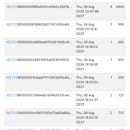
1627253
0000000686a5041cd0b0c33d18a6f95f13d002a02a272f69ce107d04ae84b0c2
Thu, 06 Aug
4
14841
2026 20:47:48
CEST
1627252
0000000636493d071411456caf4c4212f964c53d547dc473f2b3094264eb9407
Thu, 06 Aug
1
305
2026 20:12:41
CEST
1627251
00000003e96bee81f2d511b5b395c540551f535a49f189aae123f234b7d4a5ae
Thu, 06 Aug
1
305
2026 19:18:24
CEST
1627250
000000024901997c40536745035ae7af61e07b6ffa1dc60152dc9382fb17afba
Thu, 06 Aug
1
305
2026 19:16:08
CEST
1627249
00000001b4ae4f1f112bf3df5bafaf74bdb8c779cf2132482d5c806746103a33
Thu, 06 Aug
1
305
2026 18:53:50
CEST
1627248
00000002d6e4ab1d04e2633c4419318508aba9c9979305a7cd054a8030a1ab90
Thu, 06 Aug
2
737
2026 18:52:37
CEST
1627247
00000004cf967f265e75b60a964b1e56c96e95609a6a2775f530d047b272fdc8
Thu, 06 Aug
2
737
2026 18:50:19
CEST