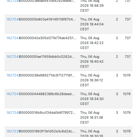
1627246
00000003eba89410b9292ddbe7ced7a7282336ad1182515e5599952ef760a48f
Thu, 06 Aug
2
737
2026 18:48:39
CEST
1627245
00000005b803a41614917df87041b1d367f195b700b4d6a7fa4eabbc9d5e3c79
Thu, 06 Aug
2
737
2026 18:44:04
CEST
1627244
000000042e305d377e774ab42516103863a4c3040f519a2900b045956155927c
Thu, 06 Aug
2
737
2026 18:42:22
CEST
1627243
00000005fae17459dbb0c5262d3322f75fd5e4a6bd5f361019728cdf1c63407a
Thu, 06 Aug
2
737
2026 18:40:42
CEST
1627242
000000038e989271dc97127116f38d325d2ab459f09f776148e4e6c0bce17267
Thu, 06 Aug
3
1079
2026 18:36:12
CEST
1627241
0000000444882388c6b28deed394c5fed63dd7a270ff4baad8f41a3cec45cdd6
Thu, 06 Aug
3
1079
2026 18:34:30
CEST
1627240
000000016b9ccf34da0b6f799721835ba927d3e6ba4656a7bd395814c2dbb033
Thu, 06 Aug
3
1079
2026 18:31:38
CEST
1627239
00000001963f17e1d52e3c6d2dc8de81607e4f18eb00041cb14d7e15afadb647
Thu, 06 Aug
3
1079
2026 18:30:19