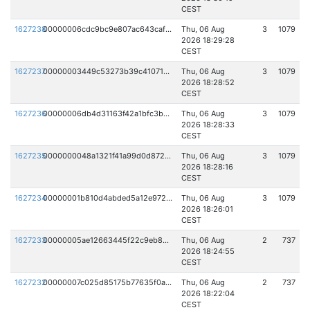
CEST
1627238
00000006cdc9bc9e807ac643caf915df4d3965da65a16c1d15897c53ecd8eaf3
Thu, 06 Aug
3
1079
2026 18:29:28
CEST
1627237
00000003449c53273b39c41071522e2088c00dbd9151e6c45d528505ef881da0
Thu, 06 Aug
3
1079
2026 18:28:52
CEST
1627236
00000006db4d31163f42a1bfc3b7c6c753c1ba92861981fb7f78fc82da5273b2
Thu, 06 Aug
3
1079
2026 18:28:33
CEST
1627235
0000000048a1321f41a99d0d87284b4fc41d1219544526976fa28ed2ea1df27a
Thu, 06 Aug
3
1079
2026 18:28:16
CEST
1627234
00000001b810d4abded5a12e9727af6a7740d876a67a0f79dd3b4a4ea83af221
Thu, 06 Aug
3
1079
2026 18:26:01
CEST
1627233
00000005ae12663445f22c9eb8c85f47c702985a3864af7d6043e11e22d5c4ea
Thu, 06 Aug
2
737
2026 18:24:55
CEST
1627232
00000007c025d85175b77635f0a7064ce2a9e86ccfb3c95cad2b43acc8227986
Thu, 06 Aug
2
737
2026 18:22:04
CEST