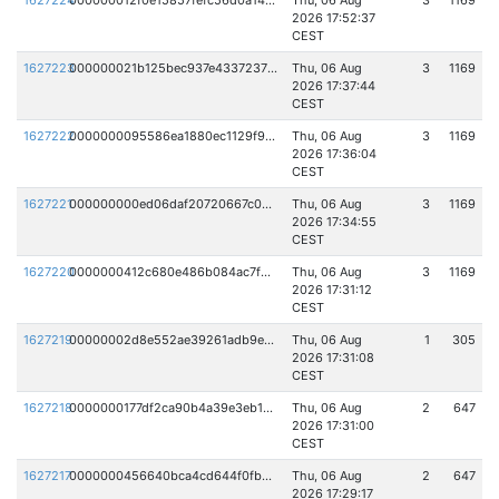
1627224
000000012f0e15857fefc56d0a1437f809bce432ee8331f8f31e5d17ec39fcf7
Thu, 06 Aug
3
1169
2026 17:52:37
CEST
1627223
000000021b125bec937e43372379cdfccdb594cb807bc5f31a630daffa870b15
Thu, 06 Aug
3
1169
2026 17:37:44
CEST
1627222
0000000095586ea1880ec1129f97b267f0a71e52ba03fcc5eb58030c4b3b1967
Thu, 06 Aug
3
1169
2026 17:36:04
CEST
1627221
000000000ed06daf20720667c06c64f614b3839c816a75d38750cd3dd59eae47
Thu, 06 Aug
3
1169
2026 17:34:55
CEST
1627220
0000000412c680e486b084ac7fdcd3541efdf3f108f467323b8edf80dae826ba
Thu, 06 Aug
3
1169
2026 17:31:12
CEST
1627219
00000002d8e552ae39261adb9ebf59df05dc20a820301e700e10029095b13b60
Thu, 06 Aug
1
305
2026 17:31:08
CEST
1627218
0000000177df2ca90b4a39e3eb164b9b6f9fd6c38e0b275924e233920251cbbb
Thu, 06 Aug
2
647
2026 17:31:00
CEST
1627217
0000000456640bca4cd644f0fb890a387ab41de655603db55e1d5051f00ec267
Thu, 06 Aug
2
647
2026 17:29:17