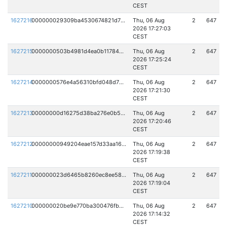
CEST
1627216
000000029309ba4530674821d7a104404a4df6c50d61391f83eab653e718375a
Thu, 06 Aug
2
647
2026 17:27:03
CEST
1627215
0000000503b4981d4ea0b117845f3e2119f81106af80f687d0f4df6bd2595459
Thu, 06 Aug
2
647
2026 17:25:24
CEST
1627214
0000000576e4a56310bfd048d7626a38ea22468ad4073c92ce68009c0c2a16c3
Thu, 06 Aug
2
647
2026 17:21:30
CEST
1627213
00000000d16275d38ba276e0b55721d44b4043eeadb69850e72f53203ee27ccc
Thu, 06 Aug
2
647
2026 17:20:46
CEST
1627212
00000000949204eae157d33aa162496f4d03eb5520233630f18d08100ec89f8d
Thu, 06 Aug
2
647
2026 17:19:38
CEST
1627211
000000023d6465b8260ec8ee58349a63796a71fdf2eb8df0ce4ff3eab6ba5ae9
Thu, 06 Aug
2
647
2026 17:19:04
CEST
1627210
000000020be9e770ba300476fbca5c2314a0fafc5c78730b7ededf087b79c606
Thu, 06 Aug
2
647
2026 17:14:32
CEST