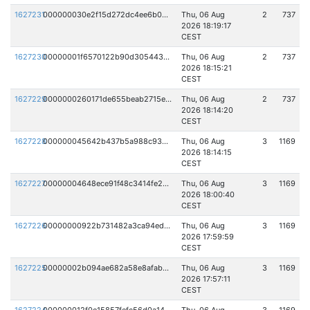
1627231
000000030e2f15d272dc4ee6b005f2bff134f2a7893b3687f0b1bb6b53b778da
Thu, 06 Aug
2
737
2026 18:19:17
CEST
1627230
00000001f6570122b90d3054438e5f5db3d0fa1fce9c84fb9d5bd3782cd99ead
Thu, 06 Aug
2
737
2026 18:15:21
CEST
1627229
0000000260171de655beab2715ece95126d9c668f66ea80aec009550ec40ac33
Thu, 06 Aug
2
737
2026 18:14:20
CEST
1627228
000000045642b437b5a988c933c40c38e0baf62038ba9eb9eb70746060131eb4
Thu, 06 Aug
3
1169
2026 18:14:15
CEST
1627227
00000004648ece91f48c3414fe23eec02e260a273810a111743a0f58deb13c0a
Thu, 06 Aug
3
1169
2026 18:00:40
CEST
1627226
00000000922b731482a3ca94edbe6e2482849115f9b6abe898de38d2e16bd8da
Thu, 06 Aug
3
1169
2026 17:59:59
CEST
1627225
00000002b094ae682a58e8afabb28c4f2a491ef6625c8d34cd82fc51530c011e
Thu, 06 Aug
3
1169
2026 17:57:11
CEST